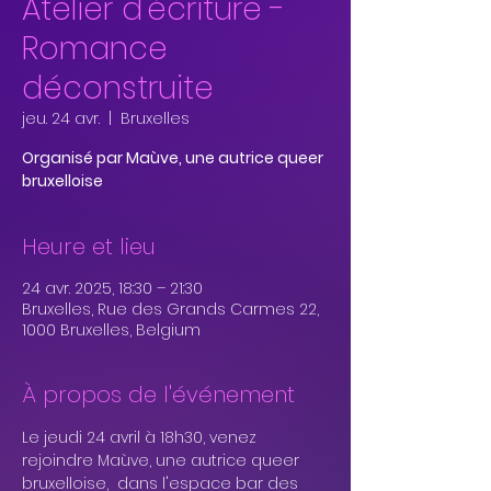
Atelier d'écriture -
Romance
déconstruite
jeu. 24 avr.
  |  
Bruxelles
Organisé par Maùve, une autrice queer
bruxelloise
Heure et lieu
24 avr. 2025, 18:30 – 21:30
Bruxelles, Rue des Grands Carmes 22,
1000 Bruxelles, Belgium
À propos de l'événement
Le jeudi 24 avril à 18h30, venez 
rejoindre Maùve, une autrice queer 
bruxelloise,  dans l'espace bar des 