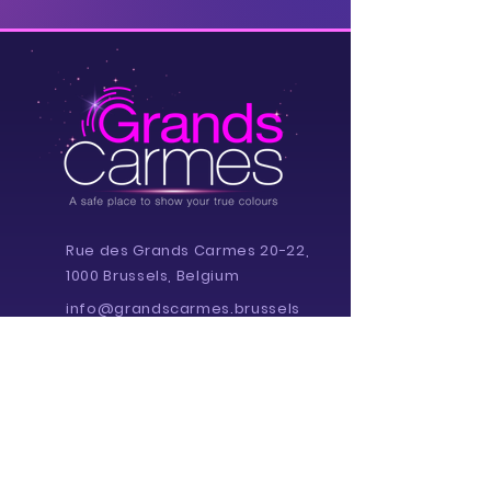
Rue des Grands Carmes 20-22,
1000 Brussels, Belgium
info@grandscarmes.brussels
02/ 657 1230
Powered by :