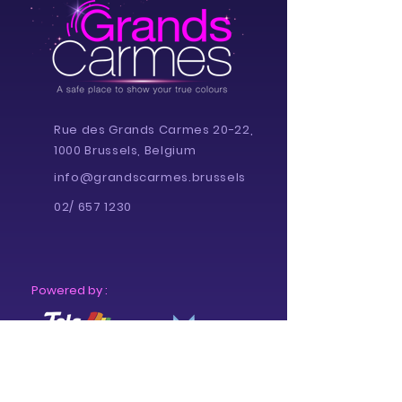
Rue des Grands Carmes 20-22,
1000 Brussels, Belgium
info@grandscarmes.brussels
02/ 657 1230
Powered by :