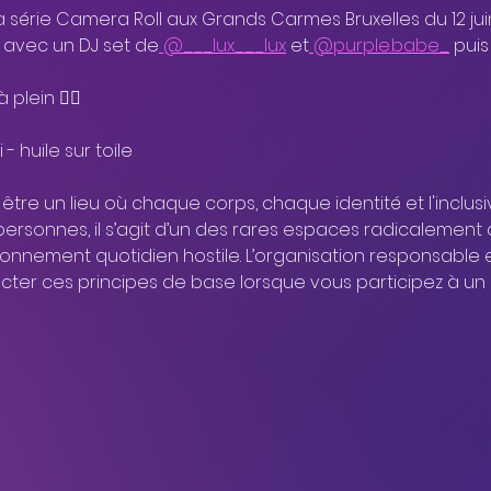
 série Camera Roll aux Grands Carmes Bruxelles du 12 juin a
8h avec un DJ set de
 @___lux___lux
 et
 @purple.babe_
 pui
plein ❤️‍🔥
- huile sur toile
re un lieu où chaque corps, chaque identité et l'inclusiv
personnes, il s’agit d’un des rares espaces radicalement a
ronnement quotidien hostile. L’organisation responsable
er ces principes de base lorsque vous participez à un