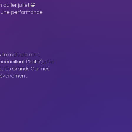
u 1er juillet 🤭
s une performance 
ité radicale sont 
ccueillant (“Safe”), une 
 et les Grands Carmes 
 événement. 