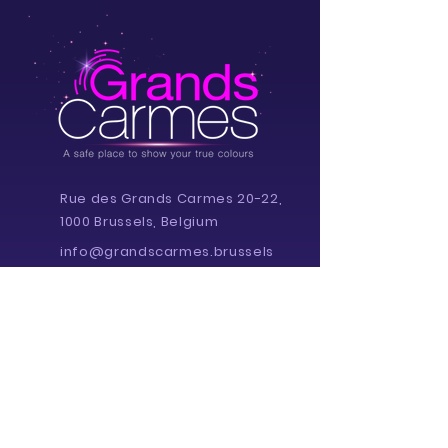
Rue des Grands Carmes 20-22,
1000 Brussels, Belgium
info@grandscarmes.brussels
02/ 657 1230
Powered by :