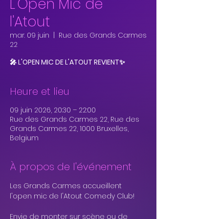
L'Open Mic de
l'Atout
mar. 09 juin
  |  
Rue des Grands Carmes
22
🎤 L'OPEN MIC DE L'ATOUT REVIENT✨
Heure et lieu
09 juin 2026, 20:30 – 22:00
Rue des Grands Carmes 22, Rue des
Grands Carmes 22, 1000 Bruxelles,
Belgium
À propos de l'événement
Les Grands Carmes accueillent 
l'open mic de l'Atout Comedy Club!
Envie de monter sur scène ou de 