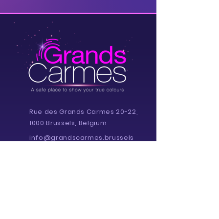
Rue des Grands Carmes 20-22,
1000 Brussels, Belgium
info@grandscarmes.brussels
02/ 657 1230
Powered by :