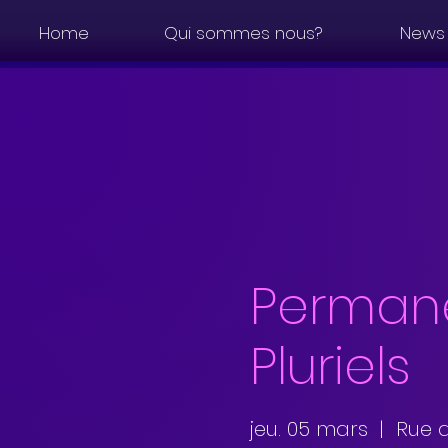
Home
Qui sommes nous?
News
Perman
Pluriels
jeu. 05 mars
  |  
Rue 