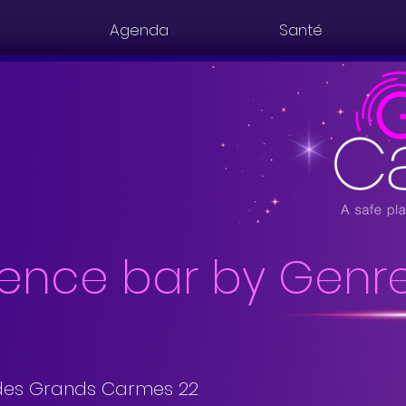
Agenda
Santé
ence bar by Genr
des Grands Carmes 22