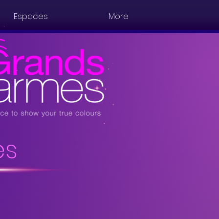
Espaces
More
es