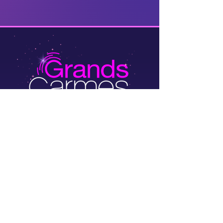
Rue des Grands Carmes 20-22,
1000 Brussels, Belgium
info@grandscarmes.brussels
02/ 657 1230
Powered by :