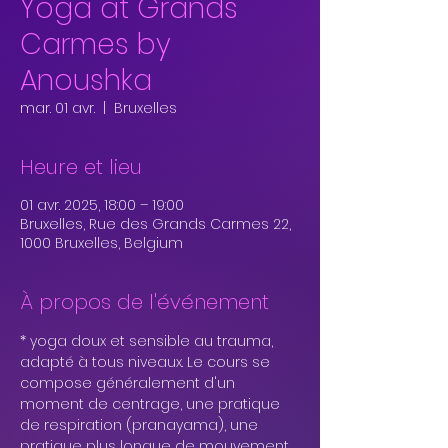
Yoga at Grands
Carmes by
Anoushka
mar. 01 avr.
  |  
Bruxelles
Heure et lieu
01 avr. 2025, 18:00 – 19:00
Bruxelles, Rue des Grands Carmes 22,
1000 Bruxelles, Belgium
À propos de l'événement
* yoga doux et sensible au trauma, 
adapté à tous niveaux. Le cours se 
compose généralement d'un 
moment de centrage, une pratique 
de respiration (pranayama), une 
pratique plus longue de mouvement 