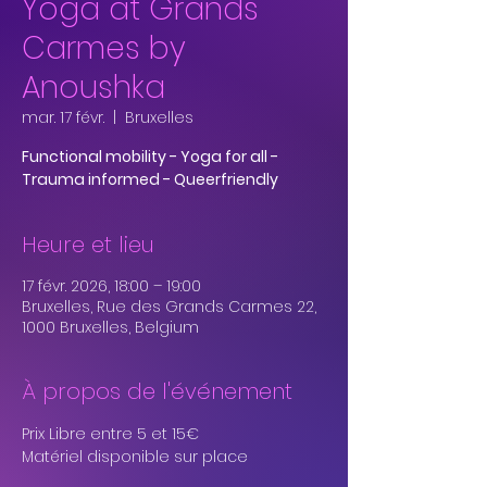
Yoga at Grands
Carmes by
Anoushka
mar. 17 févr.
  |  
Bruxelles
Functional mobility - Yoga for all -
Trauma informed - Queerfriendly
Heure et lieu
17 févr. 2026, 18:00 – 19:00
Bruxelles, Rue des Grands Carmes 22,
1000 Bruxelles, Belgium
À propos de l'événement
Prix Libre entre 5 et 15€
Matériel disponible sur place