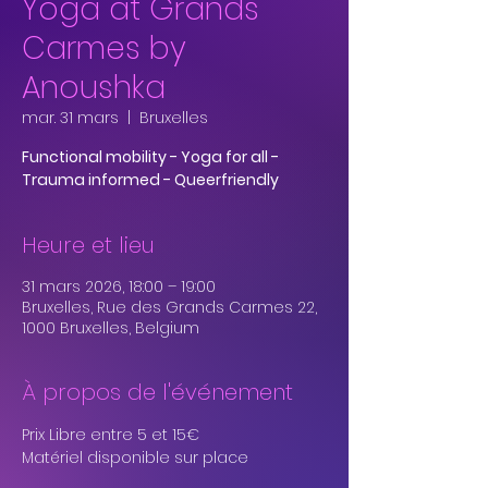
Yoga at Grands
Carmes by
Anoushka
mar. 31 mars
  |  
Bruxelles
Functional mobility - Yoga for all -
Trauma informed - Queerfriendly
Heure et lieu
31 mars 2026, 18:00 – 19:00
Bruxelles, Rue des Grands Carmes 22,
1000 Bruxelles, Belgium
À propos de l'événement
Prix Libre entre 5 et 15€
Matériel disponible sur place