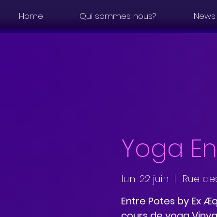
Home
Qui sommes nous?
News
Yoga En
lun. 22 juin
  |  
Rue de
Entre Potes by Ex Æq
cours de yoga Viny