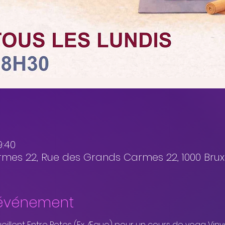
9:40
es 22, Rue des Grands Carmes 22, 1000 Bruxe
'événement
illent Entre Potes (Ex Æquo) pour un cours de yoga Vin