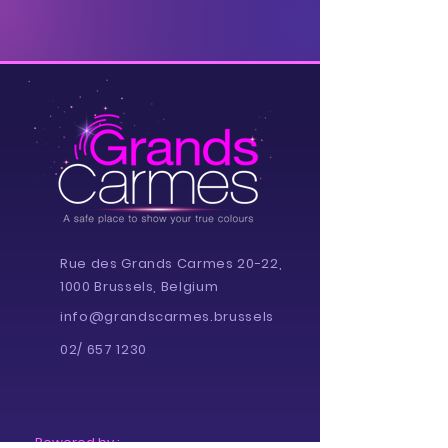
Rue des Grands Carmes 20-22,
1000 Brussels, Belgium
info@grandscarmes.brussels
02/ 657 1230
Powered by :