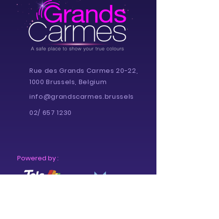
Rue des Grands Carmes 20-22,
1000 Brussels, Belgium
info@grandscarmes.brussels
02/ 657 1230
Powered by :