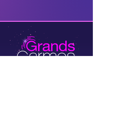
Rue des Grands Carmes 20-22,
1000 Brussels, Belgium
info@grandscarmes.brussels
02/ 657 1230