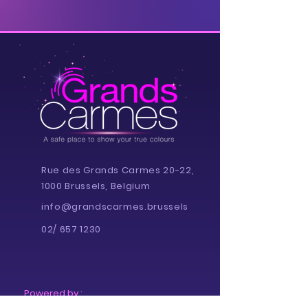
Rue des Grands Carmes 20-22,
1000 Brussels, Belgium
info@grandscarmes.brussels
02/ 657 1230
Powered by :