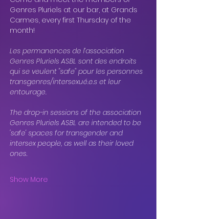
Genres Pluriels at our bar, at Grands 
Carmes, every first Thursday of the 
month!
Les permanences de l’association 
Genres Pluriels ASBL sont des endroits 
qui se veulent "safe" pour les personnes 
transgenres/intersexué.e.s et leur 
entourage.
The drop-in sessions of the association 
Genres Pluriels ASBL are intended to be 
'safe' spaces for transgender and 
intersex people, as well as their loved 
ones.
Show More