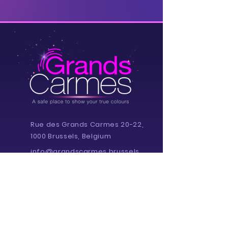
Rue des Grands Carmes 20-22,
1000 Brussels, Belgium
info@grandscarmes.brussels
02/ 657 1230
Powered by :