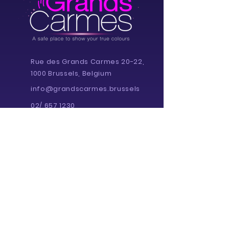
Rue des Grands Carmes 20-22,
1000 Brussels, Belgium
info@grandscarmes.brussels
02/ 657 1230
Powered by :