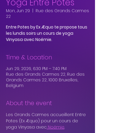
Yoga Entre Potes
Mon, Jun 29
  |  
Rue des Grands Carmes
22
Entre Potes by Ex Æquo te propose tous
les lundis soirs un cours de yoga
Vinyasa avec Noémie.
Time & Location
Jun 29, 2026, 6:30 PM – 7:40 PM
Rue des Grands Carmes 22, Rue des
Grands Carmes 22, 1000 Bruxelles,
Belgium
About the event
Les Grands Carmes accueillent Entre 
Potes (Ex Æquo) pour un cours de 
yoga Vinyasa avec
 Noémie
.