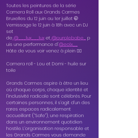
Toutes les peintures de la série 
Camera Roll aux Grands Carmes 
Bruxelles du 12 juin au 1er juillet 🤭
Vernissage le 12 juin à 18h avec un DJ 
set 
de
 @___lux___lux
 et
 @purple.babe_
 p
uis une performance d'
@eol.x__
Hâte de vous voir venez à plein ❤️‍🔥
Camera roll - Lou et Domi - huile sur 
toile
Grands Carmes aspire à être un lieu 
où chaque corps, chaque identité et 
l'inclusivité radicale sont célébrés. Pour 
certaines personnes, il s’agit d’un des 
rares espaces radicalement 
accueillant (“Safe”), une respiration 
dans un environnement quotidien 
hostile. L’organisation responsable et 
les Grands Carmes vous demande 