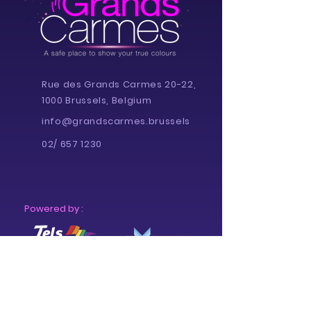
Rue des Grands Carmes 20-22,
1000 Brussels, Belgium
info@grandscarmes.brussels
02/ 657 1230
Powered by :