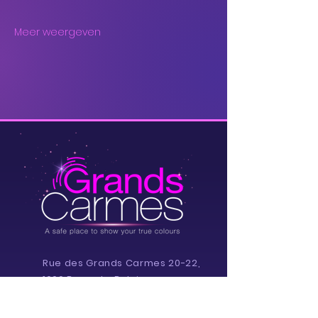
Meer weergeven
Rue des Grands Carmes 20-22,
1000 Brussels, Belgium
info@grandscarmes.brussels