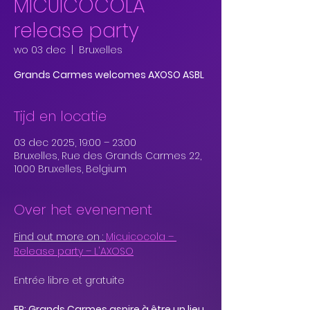
MICUICOCOLA
release party
wo 03 dec
  |  
Bruxelles
Grands Carmes welcomes AXOSO ASBL
Tijd en locatie
03 dec 2025, 19:00 – 23:00
Bruxelles, Rue des Grands Carmes 22,
1000 Bruxelles, Belgium
Over het evenement
Find out more on : 
Micuicocola – 
Release party – L'AXOSO
Entrée libre et gratuite 
FR: Grands Carmes aspire à être un lieu 