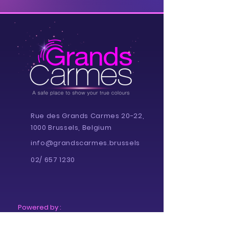
Rue des Grands Carmes 20-22,
1000 Brussels, Belgium
info@grandscarmes.brussels
02/ 657 1230
Powered by :