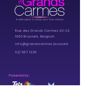
Rue des Grands Carmes 20-22,
1000 Brussels, Belgium
info@grandscarmes.brussels
02/ 657 1230
Powered by :