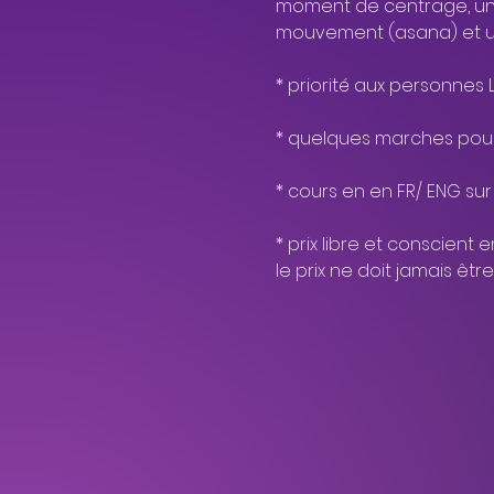
moment de centrage, une
mouvement (asana) et un
* priorité aux personnes
* quelques marches pour 
* cours en en FR/ ENG s
* prix libre et conscient 
le prix ne doit jamais êtr