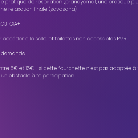
 pratique de respiration (pranayama), une pratique plu
e relaxation finale (savasana)
 LGBTQIA+
accéder à la salle, et toilettes non accessibles PMR
ur demande
entre 5€ et 15€ - si cette fourchette n'est pas adaptée à t
e un obstacle à ta participation