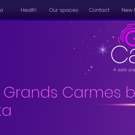
a
Health
Our spaces
Contact
New 
 Grands Carmes b
ka