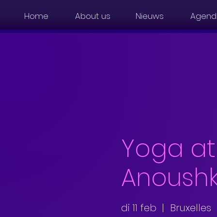
Home
About us
Nieuws
Agend
Yoga at
Anoush
di 11 feb
  |  
Bruxelles