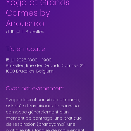
Yoga at Grands
Carmes by
Anoushka
di 15 jul
  |  
Bruxelles
Tijd en locatie
15 jul 2025, 18:00 – 19:00
Bruxelles, Rue des Grands Carmes 22,
1000 Bruxelles, Belgium
Over het evenement
* yoga doux et sensible au trauma, 
adapté à tous niveaux. Le cours se 
compose généralement d'un 
moment de centrage, une pratique 
de respiration (pranayama), une 
pratique plus longue de mouvement 