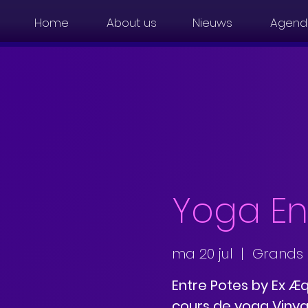
Home
About us
Nieuws
Agend
Yoga En
ma 20 jul
  |  
Grands
Entre Potes by Ex Æq
cours de yoga Viny