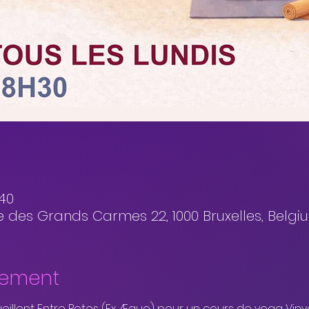
:40
des Grands Carmes 22, 1000 Bruxelles, Belgi
nement
illent Entre Potes (Ex Æquo) pour un cours de yoga Vin