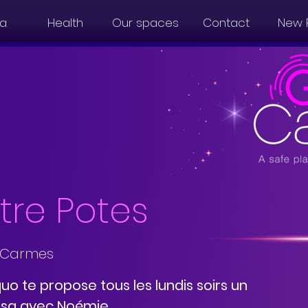
a
Health
Our spaces
Contact
New 
tre Potes
 Carmes
uo te propose tous les lundis soirs un
asa avec Noémie.