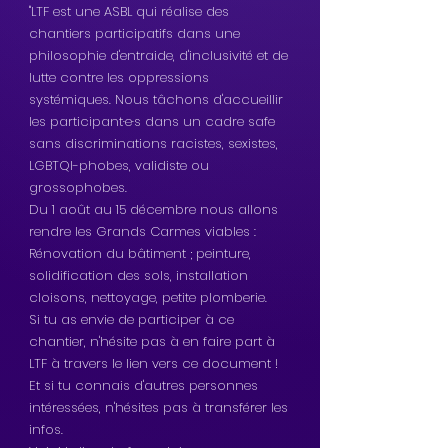
"LTF est une ASBL qui réalise des 
chantiers participatifs dans une 
philosophie d'entraide, d'inclusivité et de 
lutte contre les oppressions 
systémiques. Nous tâchons d'accueillir 
les participant·e·s dans un cadre safe 
sans discriminations racistes, sexistes, 
LGBTQI-phobes, validiste ou 
grossophobes.
Du 1 août au 15 décembre nous allons 
rendre les Grands Carmes viables : 
Rénovation du bâtiment ; peinture, 
solidification des sols, installation 
cloisons, nettoyage, petite plomberie.
Si tu as envie de participer à ce 
chantier, n'hésite pas à en faire part à 
LTF à travers le lien vers ce document ! 
Et si tu connais d'autres personnes 
intéressées, n'hésites pas à transférer les 
infos.