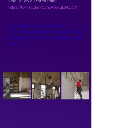
Voici le lien du formulaire : 
https://forms.gle/RAdh5V3esgfZRLQC8
https://vimeo.com/725573227?
fbclid=IwAR2pEQ8XXXN5R2XK31X8OSyKi
9xZR8KW86HtwnSs7yTWkUCDabbWp2r
wOJg