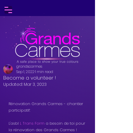
grandscarmes
Sep 1, 2022
1 min read
Become a volunteer !
Updated:
Mar 3, 2023
Rénovation Grands Carmes - chantier 
participatif: 
L'asbl 
L Trans Form
 a besoin de toi pour 
la rénovation des Grands Carmes ! 