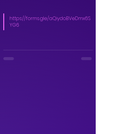
https://forms.gle/aQiydoBVeDmx6S
YG6